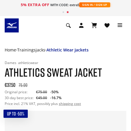
5% EXTRA OFF
ht
WITH CODE: extra5
SIGN IN / SIGN UP
Home
Trainingsjacks
Athletic Wear Jackets
Dames
athleticwear
ATHLETICS SWEAT JACKET
€37.50
75.00
Original price:
€75.00
-50%
30-day best price:
€45.00
-16.7%
Price incl. 21% VAT, possibly plus
shipping cost
UP TO -50%