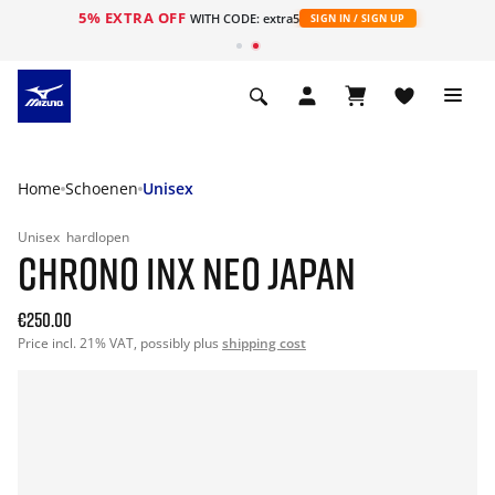
5% EXTRA OFF
ht
WITH CODE: extra5
SIGN IN / SIGN UP
Home
Schoenen
Unisex
Unisex
hardlopen
CHRONO INX NEO JAPAN
€250.00
Price incl. 21% VAT, possibly plus
shipping cost