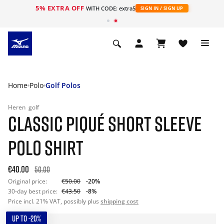
5% EXTRA OFF
ht
WITH CODE: extra5
SIGN IN / SIGN UP
Home
Polo
Golf Polos
Heren
golf
CLASSIC PIQUÉ SHORT SLEEVE
POLO SHIRT
€40.00
50.00
Original price:
€50.00
-20%
30-day best price:
€43.50
-8%
Price incl. 21% VAT, possibly plus
shipping cost
UP TO -20%