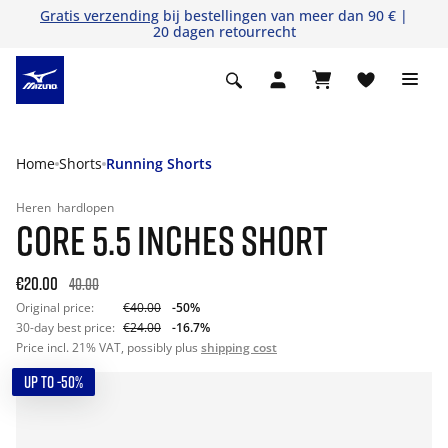
Gratis verzending
bij bestellingen van meer dan 90 € |
20 dagen retourrecht
Home
Shorts
Running Shorts
Heren
hardlopen
CORE 5.5 INCHES SHORT
€20.00
40.00
Original price:
€40.00
-50%
30-day best price:
€24.00
-16.7%
Price incl. 21% VAT, possibly plus
shipping cost
UP TO -50%