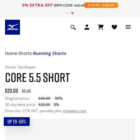
5% EXTRA OFF
ht
WITH CODE: extra5
SIGN IN / SIGN UP
Home
Shorts
Running Shorts
Heren
hardlopen
CORE 5.5 SHORT
€20.00
40.00
Original price:
€40.00
-50%
30-day best price:
€20.00
0%
Price incl. 21% VAT, possibly plus
shipping cost
UP TO -50%