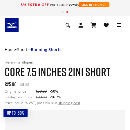
5% EXTRA OFF
ht
WITH CODE: extra5
SIGN IN / SIGN UP
Home
Shorts
Running Shorts
Heren
hardlopen
CORE 7.5 INCHES 2IN1 SHORT
€25.00
50.00
Original price:
€50.00
-50%
30-day best price:
€30.00
-16.7%
Price incl. 21% VAT, possibly plus
shipping cost
UP TO -50%