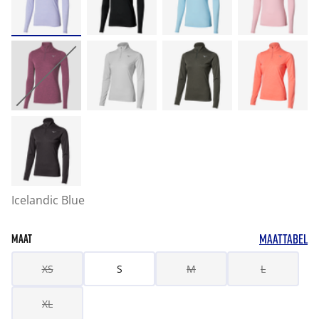
Icelandic Blue
MAATTABEL
MAAT
XS
S
M
L
XL