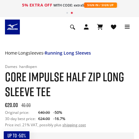
5% EXTRA OFF
ht
WITH CODE: extra5
SIGN IN / SIGN UP
Home
Longsleeves
Running Long Sleeves
Dames
hardlopen
CORE IMPULSE HALF ZIP LONG
SLEEVE TEE
€20.00
40.00
Original price:
€40.00
-50%
30-day best price:
€24.00
-16.7%
Price incl. 21% VAT, possibly plus
shipping cost
UP TO -50%