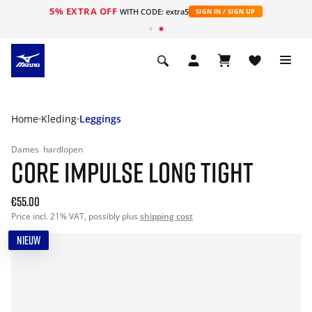
5% EXTRA OFF
ht
WITH CODE: extra5
SIGN IN / SIGN UP
Home
Kleding
Leggings
Dames
hardlopen
CORE IMPULSE LONG TIGHT
€55.00
Price incl. 21% VAT, possibly plus
shipping cost
NIEUW