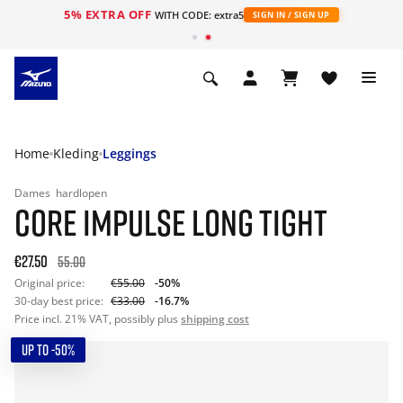
5% EXTRA OFF
ht
WITH CODE: extra5
SIGN IN / SIGN UP
Home
Kleding
Leggings
Dames
hardlopen
CORE IMPULSE LONG TIGHT
€27.50
55.00
Original price:
€55.00
-50%
30-day best price:
€33.00
-16.7%
Price incl. 21% VAT, possibly plus
shipping cost
UP TO -50%