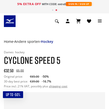
5% EXTRA OFF
ht
WITH CODE: extra5
SIGN IN / SIGN UP
Home
Andere sporten
Hockey
Dames
hockey
CYCLONE SPEED 5
€32.50
65.00
Original price:
€65.00
-50%
30-day best price:
€39.00
-16.7%
Price incl. 21% VAT, possibly plus
shipping cost
UP TO -50%