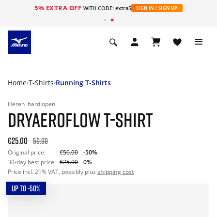
5% EXTRA OFF
ht
WITH CODE: extra5
SIGN IN / SIGN UP
Home
T-Shirts
Running T-Shirts
Heren
hardlopen
DRYAEROFLOW T-SHIRT
€25.00
50.00
Original price:
€50.00
-50%
30-day best price:
€25.00
0%
Price incl. 21% VAT, possibly plus
shipping cost
UP TO -50%