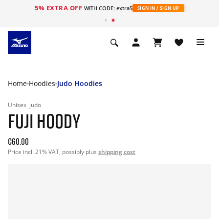
5% EXTRA OFF
ht
WITH CODE: extra5
SIGN IN / SIGN UP
Home
Hoodies
Judo Hoodies
Unisex
judo
FUJI HOODY
€60.00
Price incl. 21% VAT, possibly plus
shipping cost