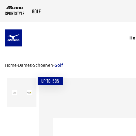
SKIP TO MAIN CONTENT
He
Home
Dames
Schoenen
Golf
UP TO -50%