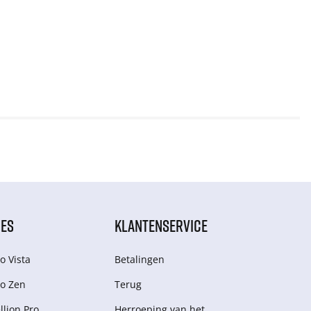
IES
KLANTENSERVICE
o Vista
Betalingen
o Zen
Terug
lion Pro
Herroeping van het