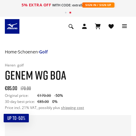
5% EXTRA OFF
ht
WITH CODE: extra5
SIGN IN / SIGN UP
Home
Schoenen
Golf
Heren
golf
GENEM WG BOA
€85.00
170.00
Original price:
€170.00
-50%
30-day best price:
€85.00
0%
Price incl. 21% VAT, possibly plus
shipping cost
UP TO -50%