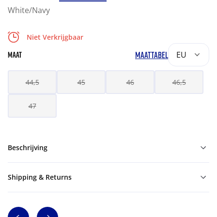
White/Navy
Niet Verkrijgbaar
MAATTABEL
EU
MAAT
44,5
45
46
46,5
47
Beschrijving
Shipping & Returns