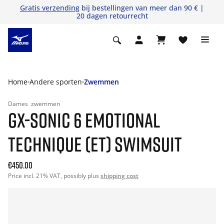
Gratis verzending
bij bestellingen van meer dan 90 € |
20 dagen retourrecht
Home
Andere sporten
Zwemmen
Dames
zwemmen
GX-SONIC 6 EMOTIONAL
TECHNIQUE (ET) SWIMSUIT
€450.00
Price incl. 21% VAT, possibly plus
shipping cost