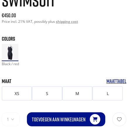
SWIMSUIT
Current price: 450.00. Price incl. 21% VAT and possibly shi
€450.00
Price incl. 21% VAT, possibly plus
shipping cost
COLORS
Black / red
MAAT
MAATTABEL
XS
S
M
L
TOEVOEGEN AAN WINKELWAGEN
1