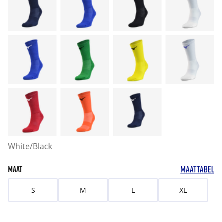
White/Black
MAATTABEL
MAAT
S
M
L
XL