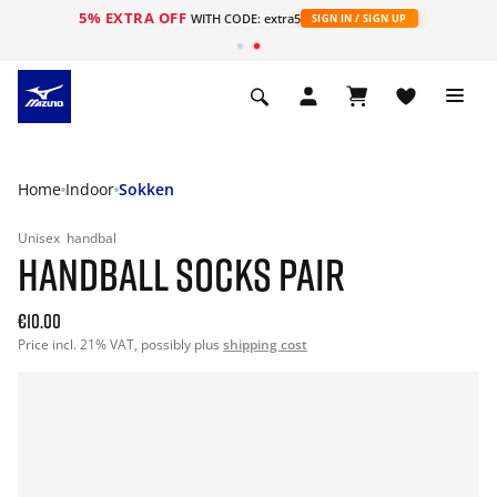
5% EXTRA OFF
ht
WITH CODE: extra5
SIGN IN / SIGN UP
Home
Indoor
Sokken
Unisex
handbal
HANDBALL SOCKS PAIR
€10.00
Price incl. 21% VAT, possibly plus
shipping cost