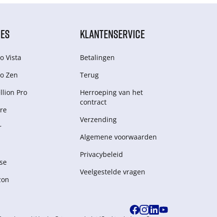
IES
KLANTENSERVICE
o Vista
Betalingen
o Zen
Terug
lion Pro
Herroeping van het
contract
re
Verzending
r
Algemene voorwaarden
Privacybeleid
se
Veelgestelde vragen
zon