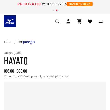
5% EXTRA OFF
ht
WITH CODE: extra5
SIGN IN / SIGN UP
Home
Judo
Judogis
Unisex
judo
HAYATO
€85.00
-
€98.00
Price incl. 21% VAT, possibly plus
shipping cost