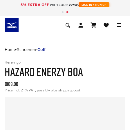
5% EXTRA OFF
ht
WITH CODE: extra5
SIGN IN / SIGN UP
Home
Schoenen
Golf
Heren
golf
HAZARD ENERZY BOA
€169.00
Price incl. 21% VAT, possibly plus
shipping cost