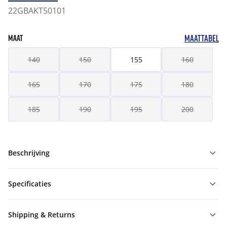
22GBAKT50101
MAATTABEL
MAAT
140
150
155
160
165
170
175
180
185
190
195
200
Beschrijving
Specificaties
Shipping & Returns