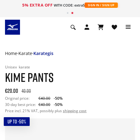
5% EXTRA OFF
ht
WITH CODE: extra5
SIGN IN / SIGN UP
Home
Karate
Karategis
Unisex
karate
KIME PANTS
€20.00
40.00
Original price:
€40.00
-50%
30-day best price:
€40.00
-50%
Price incl. 21% VAT, possibly plus
shipping cost
UP TO -50%