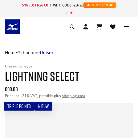
5% EXTRA OFF
ht
WITH CODE: extra5
SIGN IN / SIGN UP
Home
Schoenen
Unisex
Unisex
volleybal
LIGHTNING SELECT
€80.00
Price incl. 21% VAT, possibly plus
shipping cost
TRIPLE POINTS
NIEUW