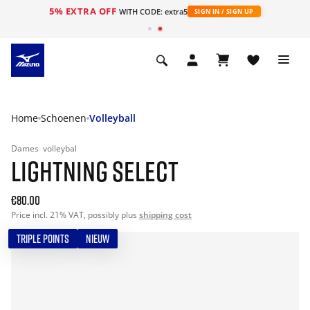
5% EXTRA OFF
ht
WITH CODE: extra5
SIGN IN / SIGN UP
Home
Schoenen
Volleyball
Dames
volleybal
LIGHTNING SELECT
€80.00
Price incl. 21% VAT, possibly plus
shipping cost
TRIPLE POINTS
NIEUW