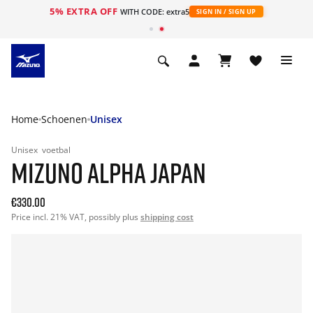
5% EXTRA OFF
ht
WITH CODE: extra5
SIGN IN / SIGN UP
Home
Schoenen
Unisex
Unisex
voetbal
MIZUNO ALPHA JAPAN
€330.00
Price incl. 21% VAT, possibly plus
shipping cost