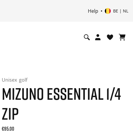
Help
BE | NL
Unisex
golf
MIZUNO ESSENTIAL 1/4
ZIP
Current price: 95.00. Price incl. 21% VAT and possibly ship
€95.00