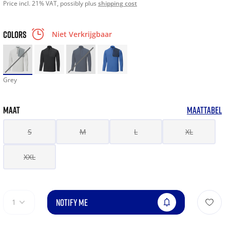
Price incl. 21% VAT, possibly plus
shipping cost
COLORS
Niet Verkrijgbaar
Grey
MAAT
MAATTABEL
S
M
L
XL
XXL
NOTIFY ME
1