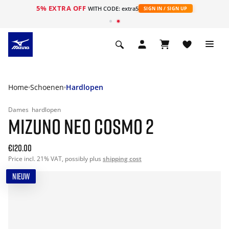
5% EXTRA OFF
ht
WITH CODE: extra5
SIGN IN / SIGN UP
Home
Schoenen
Hardlopen
Dames
hardlopen
MIZUNO NEO COSMO 2
€120.00
Price incl. 21% VAT, possibly plus
shipping cost
NIEUW