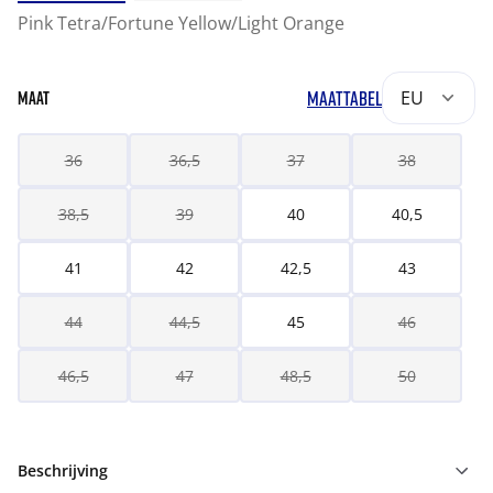
Pink Tetra/Fortune Yellow/Light Orange
MAATTABEL
EU
MAAT
36
36,5
37
38
38,5
39
40
40,5
41
42
42,5
43
44
44,5
45
46
46,5
47
48,5
50
Beschrijving