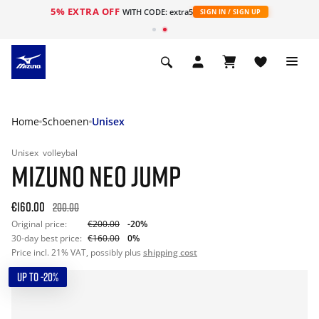
5% EXTRA OFF
lingen van meer dan 90 € | 20 dagen retourrecht
WITH C
Home
Schoenen
Unisex
Unisex
volleybal
MIZUNO NEO JUMP
€160.00
200.00
Original price:
€200.00
-20%
30-day best price:
€160.00
0%
Price incl. 21% VAT, possibly plus
shipping cost
UP TO -20%