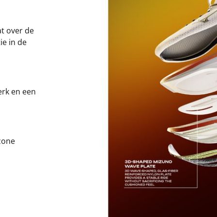
t over de
ie in de
erk en een
zone