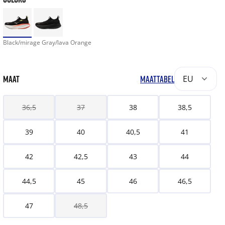
Black/mirage Gray/lava Orange
MAAT
MAATTABEL
EU
36,5
37
38
38,5
39
40
40,5
41
42
42,5
43
44
44,5
45
46
46,5
47
48,5