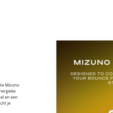
kte Mizuno
nergieke
zel en een
cht je