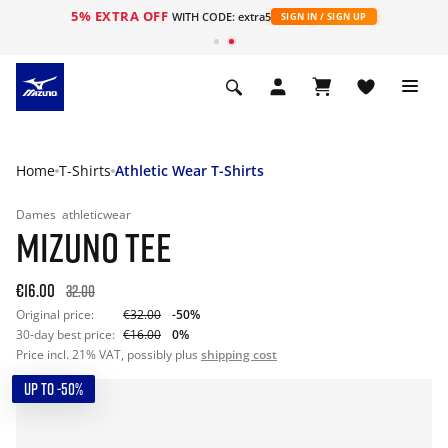
5% EXTRA OFF
ht
WITH CODE: extra5
SIGN IN / SIGN UP
Home
T-Shirts
Athletic Wear T-Shirts
Dames
athleticwear
MIZUNO TEE
€16.00
32.00
Original price:
€32.00
-50%
30-day best price:
€16.00
0%
Price incl. 21% VAT, possibly plus
shipping cost
UP TO -50%