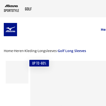
SKIP TO MAIN CONTENT
He
Home
Heren
Kleding
Longsleeves
Golf Long Sleeves
UP TO -60%