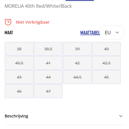
MORELIA 40th Red/White/Black
Niet Verkrijgbaar
MAATTABEL
EU
MAAT
38
38,5
39
40
40,5
41
42
42,5
43
44
44,5
45
46
47
Beschrijving