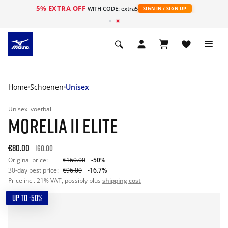
5% EXTRA OFF
ht
WITH CODE: extra5
SIGN IN / SIGN UP
Home
Schoenen
Unisex
Unisex
voetbal
MORELIA II ELITE
€80.00
160.00
Original price:
€160.00
-50%
30-day best price:
€96.00
-16.7%
Price incl. 21% VAT, possibly plus
shipping cost
UP TO -50%