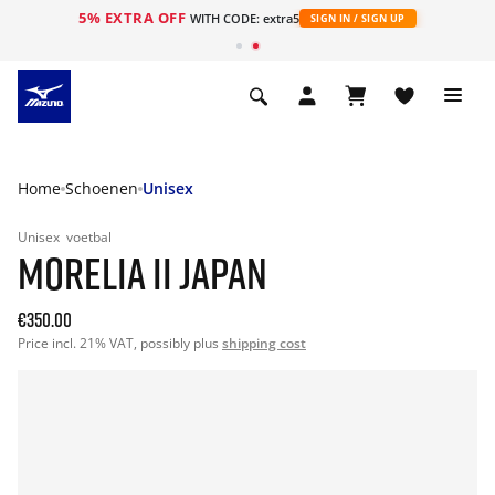
5% EXTRA OFF
ht
WITH CODE: extra5
SIGN IN / SIGN UP
Home
Schoenen
Unisex
Unisex
voetbal
MORELIA II JAPAN
€350.00
Price incl. 21% VAT, possibly plus
shipping cost