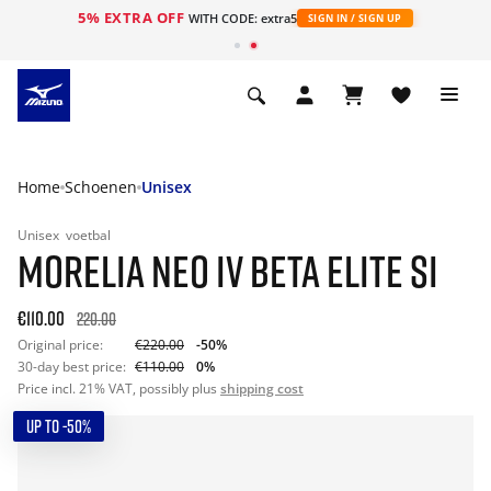
5% EXTRA OFF
ht
WITH CODE: extra5
SIGN IN / SIGN UP
Home
Schoenen
Unisex
Unisex
voetbal
MORELIA NEO IV BETA ELITE SI
€110.00
220.00
Original price:
€220.00
-50%
30-day best price:
€110.00
0%
Price incl. 21% VAT, possibly plus
shipping cost
UP TO -50%