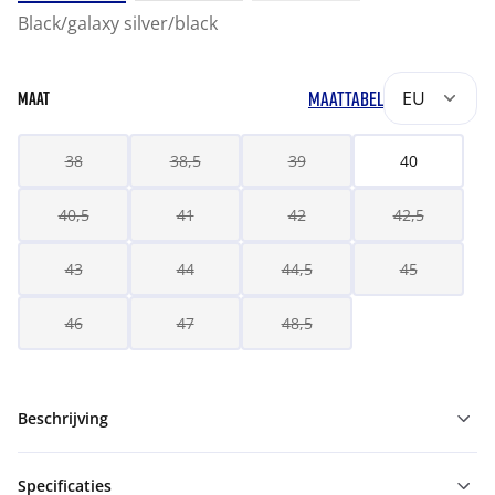
Black/galaxy silver/black
MAATTABEL
EU
MAAT
38
38,5
39
40
40,5
41
42
42,5
43
44
44,5
45
46
47
48,5
Beschrijving
Specificaties