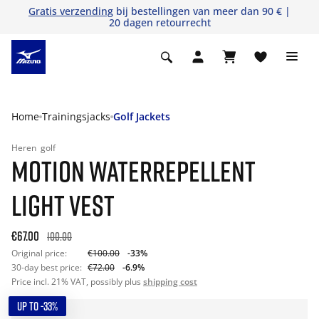
Gratis verzending
bij bestellingen van meer dan 90 € |
20 dagen retourrecht
Home
Trainingsjacks
Golf Jackets
Heren
golf
MOTION WATERREPELLENT
LIGHT VEST
€67.00
100.00
Original price:
€100.00
-33%
30-day best price:
€72.00
-6.9%
Price incl. 21% VAT, possibly plus
shipping cost
UP TO -33%