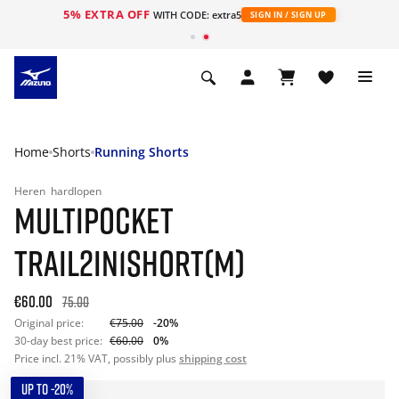
5% EXTRA OFF
ht
WITH CODE: extra5
SIGN IN / SIGN UP
Home
Shorts
Running Shorts
Heren
hardlopen
MULTIPOCKET
TRAIL2IN1SHORT(M)
€60.00
75.00
Original price:
€75.00
-20%
30-day best price:
€60.00
0%
Price incl. 21% VAT, possibly plus
shipping cost
UP TO -20%