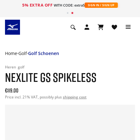
5% EXTRA OFF
ht
WITH CODE: extra5
SIGN IN / SIGN UP
Home
Golf
Golf Schoenen
Heren
golf
NEXLITE GS SPIKELESS
€119.00
Price incl. 21% VAT, possibly plus
shipping cost