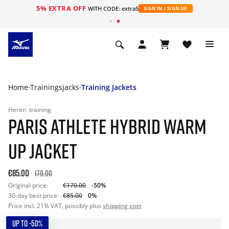
5% EXTRA OFF
ht
WITH CODE: extra5
SIGN IN / SIGN UP
Home
Trainingsjacks
Training Jackets
Heren
training
PARIS ATHLETE HYBRID WARM
UP JACKET
€85.00
170.00
Original price:
€170.00
-50%
30-day best price:
€85.00
0%
Price incl. 21% VAT, possibly plus
shipping cost
UP TO -50%