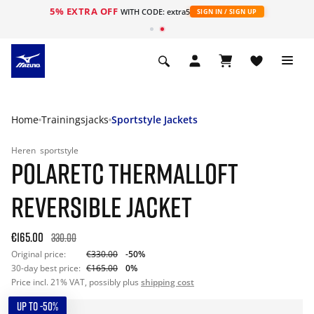
5% EXTRA OFF
ht
WITH CODE: extra5
SIGN IN / SIGN UP
Home
Trainingsjacks
Sportstyle Jackets
Heren
sportstyle
POLARETC THERMALLOFT
REVERSIBLE JACKET
€165.00
330.00
Original price:
€330.00
-50%
30-day best price:
€165.00
0%
Price incl. 21% VAT, possibly plus
shipping cost
UP TO -50%