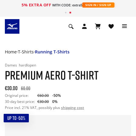
5% EXTRA OFF
ht
WITH CODE: extra5
SIGN IN / SIGN UP
Home
T-Shirts
Running T-Shirts
Dames
hardlopen
PREMIUM AERO T-SHIRT
€30.00
60.00
Original price:
€60.00
-50%
30-day best price:
€30.00
0%
Price incl. 21% VAT, possibly plus
shipping cost
UP TO -50%