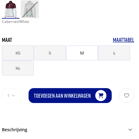
Cabernet/White
MAAT
MAATTABEL
XS
S
M
L
XL
TOEVOEGEN AAN WINKELWAGEN
1
Beschrijving