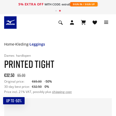
5% EXTRA OFF
ht
WITH CODE: extra5
SIGN IN / SIGN UP
Home
Kleding
Leggings
Dames
hardlopen
PRINTED TIGHT
€32.50
65.00
Original price:
€65.00
-50%
30-day best price:
€32.50
0%
Price incl. 21% VAT, possibly plus
shipping cost
UP TO -50%