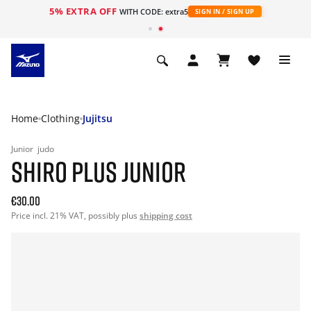
5% EXTRA OFF
ht
WITH CODE: extra5
SIGN IN / SIGN UP
Home
Clothing
Jujitsu
Junior
judo
SHIRO PLUS JUNIOR
€30.00
Price incl. 21% VAT, possibly plus
shipping cost