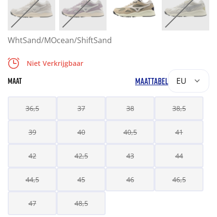
WhtSand/MOcean/ShiftSand
Niet Verkrijgbaar
MAATTABEL
EU
MAAT
36,5
37
38
38,5
39
40
40,5
41
42
42,5
43
44
44,5
45
46
46,5
47
48,5