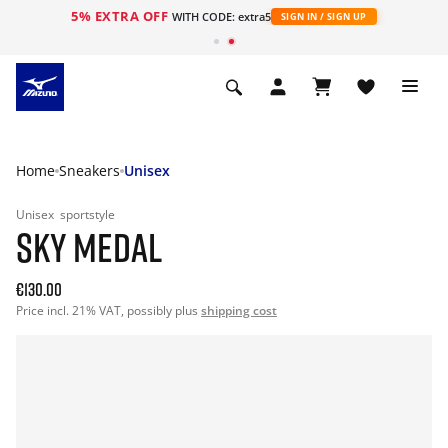
5% EXTRA OFF
ht
WITH CODE: extra5
SIGN IN / SIGN UP
Home
Sneakers
Unisex
Unisex
sportstyle
SKY MEDAL
€130.00
Price incl. 21% VAT, possibly plus
shipping cost