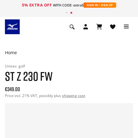
5% EXTRA OFF
ht
WITH CODE: extra5
SIGN IN / SIGN UP
Home
Unisex
golf
ST Z 230 FW
€349.00
Price incl. 21% VAT, possibly plus
shipping cost