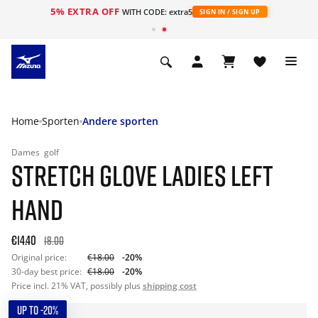
5% EXTRA OFF
ht
WITH CODE: extra5
SIGN IN / SIGN UP
Home
Sporten
Andere sporten
Dames
golf
STRETCH GLOVE LADIES LEFT
HAND
€14.40
18.00
Original price:
€18.00
-20%
30-day best price:
€18.00
-20%
Price incl. 21% VAT, possibly plus
shipping cost
UP TO -20%