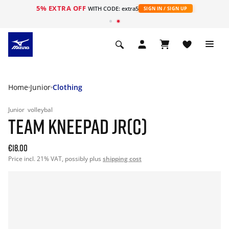
5% EXTRA OFF
ht
WITH CODE: extra5
SIGN IN / SIGN UP
Home
Junior
Clothing
Junior
volleybal
TEAM KNEEPAD JR(C)
€18.00
Price incl. 21% VAT, possibly plus
shipping cost