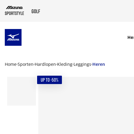
SKIP TO MAIN CONTENT
He
Home
Sporten
Hardlopen
Kleding
Leggings
Heren
UP TO -50%