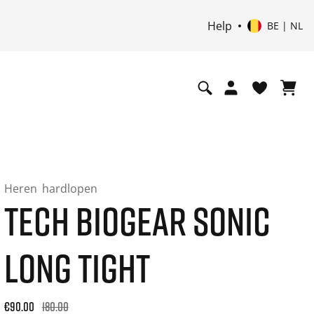
Help
BE | NL
Heren
hardlopen
TECH BIOGEAR SONIC
LONG TIGHT
Original price: €180.00. 30-day best price: €108.00. -50% off
€90.00
180.00