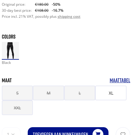
Original price:
€180.00
-50%
30-day best price:
€108.00
-16.7%
Price incl. 21% VAT, possibly plus
shipping cost
COLORS
Black
MAAT
MAATTABEL
S
M
L
XL
XXL
TOEVOEGEN AAN WINKELWAGEN
1