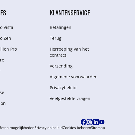
IES
KLANTENSERVICE
o Vista
Betalingen
o Zen
Terug
lion Pro
Herroeping van het
contract
re
Verzending
r
Algemene voorwaarden
Privacybeleid
se
Veelgestelde vragen
zon
Betaalmogelijkheden
Privacy en beleid
Cookies beheren
Sitemap