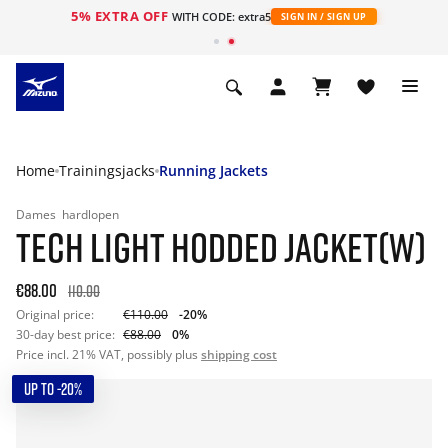
5% EXTRA OFF
ht
WITH CODE: extra5
SIGN IN / SIGN UP
Home
Trainingsjacks
Running Jackets
Dames
hardlopen
TECH LIGHT HODDED JACKET(W)
€88.00
110.00
Original price:
€110.00
-20%
30-day best price:
€88.00
0%
Price incl. 21% VAT, possibly plus
shipping cost
UP TO -20%