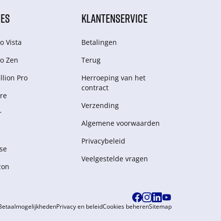
IES
KLANTENSERVICE
o Vista
Betalingen
o Zen
Terug
lion Pro
Herroeping van het
contract
re
Verzending
r
Algemene voorwaarden
Privacybeleid
se
Veelgestelde vragen
zon
Betaalmogelijkheden
Privacy en beleid
Cookies beheren
Sitemap