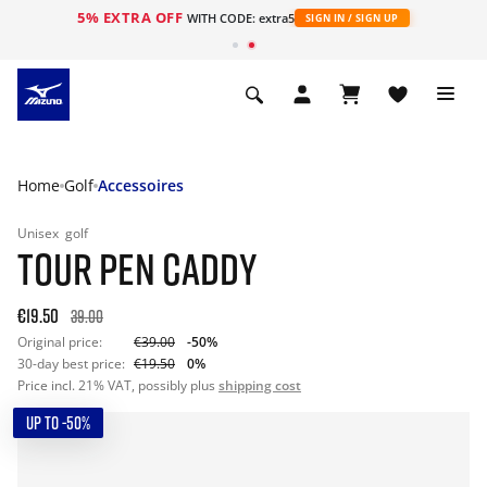
5% EXTRA OFF
ht
WITH CODE: extra5
SIGN IN / SIGN UP
Home
Golf
Accessoires
Unisex
golf
TOUR PEN CADDY
€19.50
39.00
Original price:
€39.00
-50%
30-day best price:
€19.50
0%
Price incl. 21% VAT, possibly plus
shipping cost
UP TO -50%